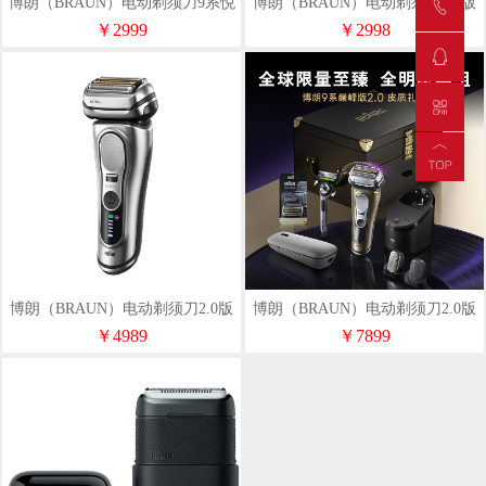
博朗（BRAUN）电动剃须刀9系悦
博朗（BRAUN）电动剃须刀2.0版
动版9077CC
9719S
￥2999
￥2998
博朗（BRAUN）电动剃须刀2.0版
博朗（BRAUN）电动剃须刀2.0版
9768CCPS
9799CC礼盒版
￥4989
￥7899