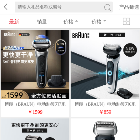
产品筛选
最新
销量
价格
价格
博朗（BRAUN）电动剃须刀7系
博朗（BRAUN）电动剃须刀6系
73-G82010S
S1200S
￥1599
￥859