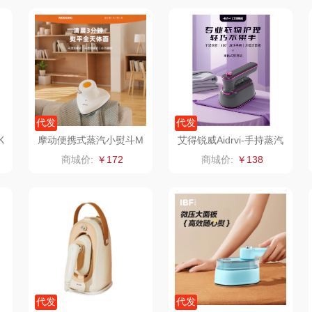
ue
八方礼
云上好食光
云上布拉
丽
夏普SHARP
东方沁
绽家
HO
杯壶）
大嘴猴（杯壶厨具
觅菓
MOVA
代发
代发
雨伞）
户外）
非一FETANA
乐扣乐扣（家居/
星巴克（杯壶/包
宝
K
摩动便携式蒸汽小熨斗M
艾得锐威Aidrvi-手持蒸汽
D-SR02B
熨烫机ADR-601
商城价:
￥172
商城价:
￥138
小家电）
袋）
唯宝
姑苏渔歌
纺王
华
纽曼Newmine
纽曼Newmine
佳帮手
罗莱
（线下款）
（线上款）
CHER
可口可乐Coca Col
沃莱
十二夏天
百草
a
销款）
润本（套装）
乐班
戴可思
阿茜娅（AGIA）
卓然
首佩
SWISS
代发
代发