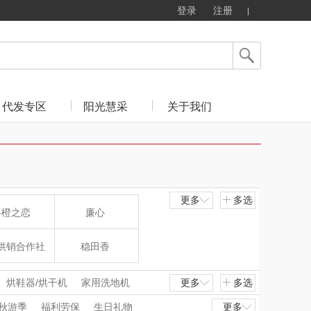
登录
注册
代发专区
阳光慧采
关于我们
更多
多选
斛橙之恋
廉心
供销合作社
稳田香
小牛笨笨
象熊霍尔
烘鞋器/烘干机
家用洗地机
更多
多选
秋游季
福利劳保
生日礼物
更多