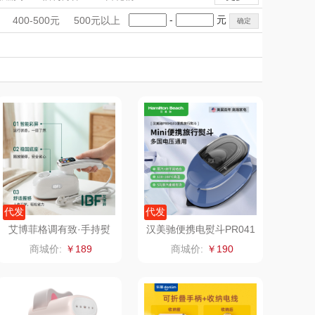
萌薯缘
高伏嶂
手礼盒
会议礼品
国潮文创
-
元
400-500元
500元以上
粤品荟
科技感礼品
中国风
晶地
创意礼品
女神节
奶企礼品
银行礼品
黔益堂
千优谷
七夕节
建党节
圣诞节
教师节
贵牌
三山谷
礼想
野兽派
滴露
花王
资生堂
伊莱克斯
代发
代发
艾博菲格调有致·手持熨
汉美驰便携电熨斗PR041
烫机
01
格沵
KENZO
商城价:
￥189
商城价:
￥190
一辈子
神田KANDA
金龙鱼
洞尾红