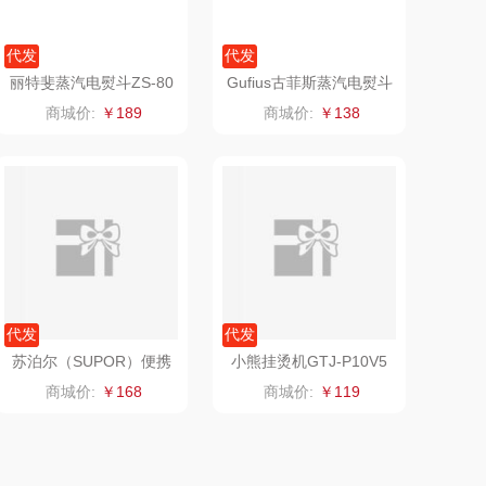
保宁
伊莎贝拉
代发
代发
雅鹿
圣耳
丽特斐蒸汽电熨斗ZS-80
Gufius古菲斯蒸汽电熨斗
1
GFCT-602B
商城价:
￥189
商城价:
￥138
铮铭
臻牧
苏泊尔（SUPOR）便携
千问
杜邦（餐具类）
式手持挂烫机GH-200C
商城价:
￥168
洽洽
奥克斯
良品（代理
味滋源（品牌方）
代发
代发
商）
呼也
梦洁
小熊挂烫机GTJ-P10V5
商城价:
￥119
丽耳
三胖蛋
宏太
都乐Dole