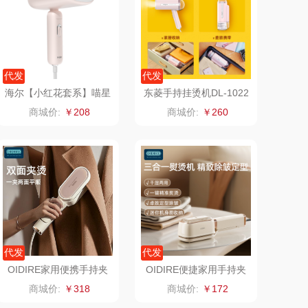
聚银
WITMIND
诺GEERSI
紫韵
代发
代发
海尔【小红花套系】喵星
东菱手持挂烫机DL-1022
NUO
润本
德国蓝宝
人手持挂烫机HY-MC120
旅游出差便携式小型熨斗
商城价:
￥208
商城价:
￥260
9F
礼品团购
绿帝
汉盅补
AMAN索哈曼
富安娜
张小泉
法乐兹
贝欧庄园
塞翁福
代发
代发
五芳斋
天生好果
OIDIRE家用便携手持夹
OIDIRE便捷家用手持夹
烫/挂烫机ODI-JTG01
烫/挂烫机ODI-GT06
商城价:
￥318
商城价:
￥172
飞剑
山水SANSUI（代