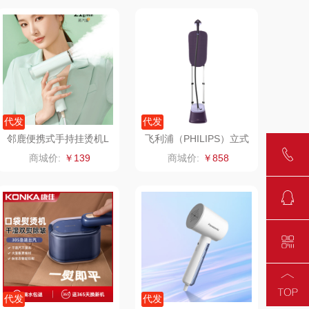
理商）
片仔癀
山本
LOHOLO
途柏丽TOBERLIR
匠心萌宠
YOTTOY
代发
代发
堂马氏铺子
蔬果园（代理商）
邻鹿便携式手持挂烫机L
飞利浦（PHILIPS）立式
RF-301
挂烫机STE3160
商城价:
￥139
商城价:
￥858
伯纳德
万象
 超柔床品
三只松鼠（代理
商）
味（代理商）
LUING BOX
康宁
京意之选
 MILITARY
罗莱超柔床品
代发
代发