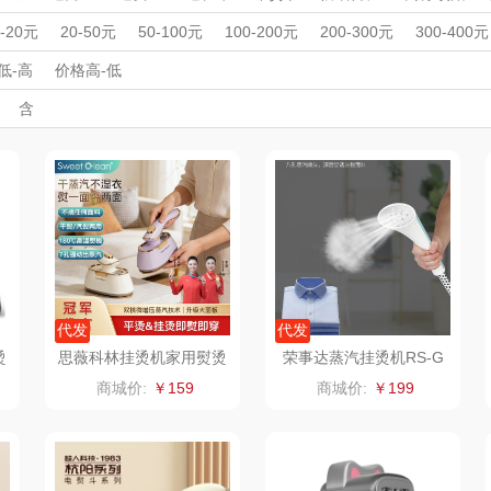
稞
祁宝
地球第三极
客家往事
周年庆礼品
春游踏青
开学季礼品
毕业季礼品
开门红专区
伴
0-20元
20-50元
50-100元
100-200元
200-300元
300-400元
品
外事出国
入职礼
憨森
高颜值礼品
穗海
IP联名款
企业团建
火甸甸
展会礼品
低-高
价格高-低
开业乔迁
乡村振兴
定制案例
珠宝礼品
酒店旅游
高校礼品
含
品
生长地
果夫派
呐喊熊
建材礼品
政企单位
房地产礼品
汽车礼品
进店礼
情人节
亲节
儿童节
中秋节
建军节
护士节
重阳节
香
高原颂
神农唛
黔玉超
茫耶谷
粤清香
昊禹
丰源
宏裕
金帆
水之密语
亮
威露士
飘柔
海飞丝
代发
代发
烫
思薇科林挂烫机家用熨烫
荣事达蒸汽挂烫机RS-G
机便携大蒸汽手持电熨斗
T189
N
泰普尔
双立人
几光
商城价:
￥159
商城价:
￥199
YD-05
尔
晨光文具
宫韵天香
维达
A
来伊份
雨润
广州酒家