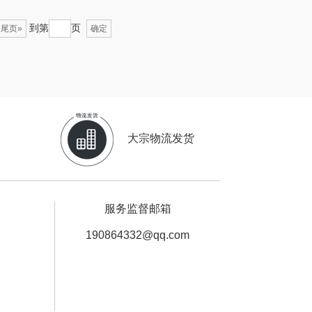
欧丽薇兰
易路达
到第
页
尾页»
确定
汤姆逊
皮尔卡丹（皮具
类）
锡品源
狮峰
悦湘湖
万华茶林
大宗物流发货
keep
kaco
绿鼻子
乐扣乐扣（箱包杯
服务监督邮箱
壶）
康恩贝
WENGER/威戈
190864332@qq.com
娜（包销款）
冈州故事
半亩川
双立人