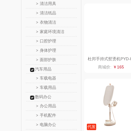
清洁用具
>
bulu＆bl
清洁纸品
>
衣物清洁
>
新秀
家庭环境清洁
>
momo（
口腔护理
>
身体护理
>
西屋（运动
杜邦手持式熨烫机PYD-
面部护肤
>
Y1002
商城价:
￥165
汽车用品
DGI
车载电器
>
元朗荣
车载用品
>
数码办公
斯凯奇SKE
办公用品
>
S
立白（包
手机配件
>
电脑办公
>
锦礼
代发