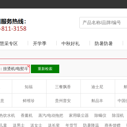
慧采专区
开学季
中秋好礼
防暑防暑
：挂烫机/电熨斗
重新检索
皇
知福
三餐飘香
迪士尼
心意
鲜维珍
贵州普安
斛品丰
中国
学科研
海大红
二十四至
豆客兴
热饮水机
香薰机
蒸汽/电动拖把
家用吸尘器
除螨仪
除湿机
洁电器
擦窗机器人
挂烫机/电熨斗
儿童
送男士
送女士
送长辈
年货节
防暑降温
商务馈赠