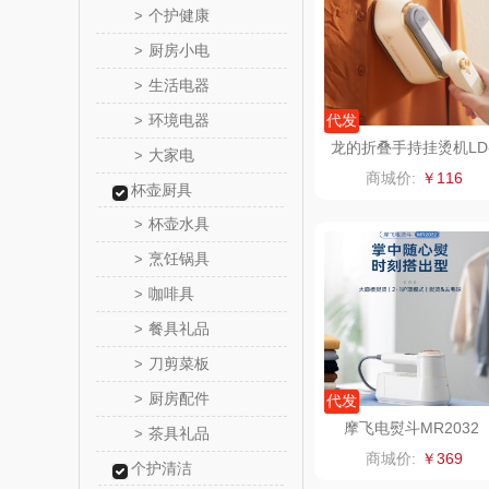
个护健康
>
厨房小电
>
燕之
生活电器
>
巴赫约
环境电器
代发
>
龙的折叠手持挂烫机LD
大家电
>
三七
GT102A
商城价:
￥116
杯壶厨具
听丛
杯壶水具
>
烹饪锅具
>
法国啄
咖啡具
>
ERNTE 
餐具礼品
>
刀剪菜板
>
橘源
厨房配件
>
代发
陇间柒
摩飞电熨斗MR2032
茶具礼品
>
商城价:
￥369
个护清洁
广绣