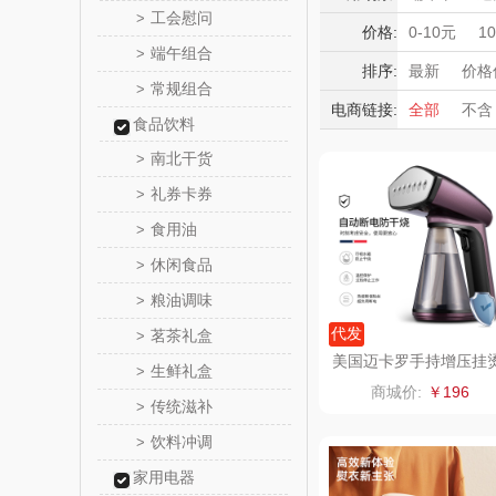
成果
奇正青
工会慰问
>
积分礼品
价格:
0-10元
1
端午组合
>
暖冬好物
横陂优
排序:
最新
价格
常规组合
>
高端送礼
电商链接:
全部
不含
初祈优
食品饮料
保险礼品
南北干货
>
母亲节
父
牛来
礼券卡券
>
粉乎
食用油
>
休闲食品
>
国瓷永
粮油调味
>
蓝月
代发
茗茶礼盒
>
美国迈卡罗手持增压挂
生鲜礼盒
>
机MC-9352
CITIZE
商城价:
￥196
传统滋补
>
霍尼韦
饮料冲调
>
家用电器
COST