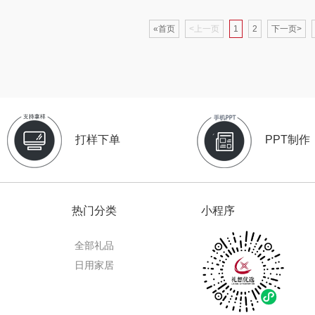
香
赫兰希
丸美
几梦
«首页
<上一页
1
2
下一页>
朗赫
果兹
西屋（风扇类）
IM
360
LK
艾美特（代理商）
器类）
洁丽雅（代理商）
乐心
康巴赫（锅具类）
打样下单
PPT制作
茶
海尔
三头鹰
博牌
鲜
飞利浦新安怡
棉芽
伊莱克斯
热门分类
小程序
乐美雅（餐具类）
飞利浦（音频类）
珍视明
全部礼品
阿路弗仑
爱仕达
乐千厨
悠米UURMI
富安
日用家居
门
卜珂
味滋源
玺魁