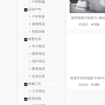
户外鞋服
>
尹谜
运动户外
户外装备
>
荣事达（品
德世朗蒸汽电熨斗+电
风DDQ-TZ05
健身用品
>
商城价:
￥334
味滋源（包
智能设备
>
母婴玩具
真不
学习相关
>
洁丽雅（包
喂养用品
>
洗护用品
>
五丰黎
婴童寝居
>
立时olay
玩具乐器
>
西屋手持式电熨斗WGT
3
收藏工艺
商城价:
￥285
泉尔
工艺精品
>
奈斯派
鲜花绿植