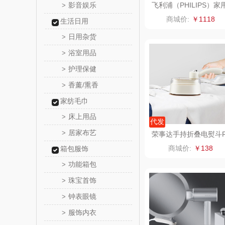
影音娱乐
飞利浦（PHILIPS）家
>
蒸汽挂烫机STE5050/1
润心
商城价:
￥1118
生活日用
日用杂货
>
悦滋
浴室用品
>
爱润丝
护理保健
>
香薰/熏香
>
罗尔
家纺毛巾
飞利
床上用品
>
代发
居家布艺
>
荣事达手持折叠电熨斗
保卫蛋
S-YD1061
商城价:
￥138
箱包服饰
功能箱包
洛克星
>
珠宝首饰
>
五芳
钟表眼镜
>
服饰内衣
>
皇家粮