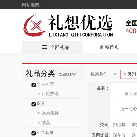
网站地图
商城首页
全部礼品
检索条件
类别
个人护理
品牌：
口腔护理
皇上
>
厨具
清一色
水具酒具
>
茶具
>
广东海洋大
类别:
扫地机
即
组合套餐
电子锁
清
应用场景:
端午节
送