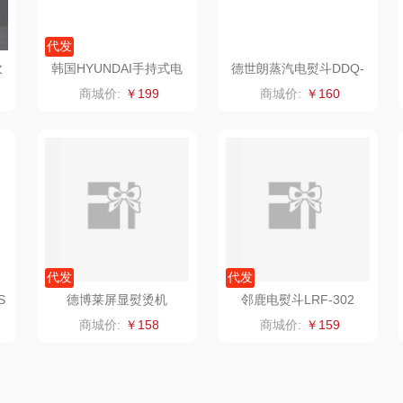
金龙鱼（包销款）
先科
德菲摩尔
代发
牌方）
得力
润本（套装类）
浪莎
吹
韩国HYUNDAI手持式电
德世朗蒸汽电熨斗DDQ-
熨斗MW-821A
YD820
商城价:
￥199
商城价:
￥160
销款）
英红（包销款）
八马（包销款）
雅莉格丝
二
富安娜（包销款
西屋（小家电）
渝情渝礼
1）
销款）
云栖桦田
长寿花
百事食品
红
小胖爪
有色
可可满分
无印
代发
代发
ks
银小燕
京荟堂
富昌
S
德博莱屏显熨烫机
邻鹿电熨斗LRF-302
商城价:
￥158
商城价:
￥159
思
润培
品胜
百事（饮具类）
索
小度
索爱（个护类）
创维（手表类）