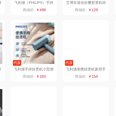
用
飞利浦（PHILIPS）手持
艾博菲迷你折叠熨烫机IB
0
挂烫机STE0850/50
FD-101
奈雪茶院
奈雪的茶
克洛特
商城价:
￥498
商城价:
￥129
木
丝丽诺妃
睿嫣润膏
锐致
婷
形象派
花卉诗
小天鹅
RO
仕
拜灭士
舒蕾（定制款）
洁玉（定制款）
富昌
浦
荣诚
周六福
江中猴姑
代发
代发
R
飞利浦手持挂烫机小型便
飞利浦便携挂烫机家用手
蛋
马克图布
苏泊尔（代理商）
九阳（代理商）
携蒸汽熨烫机可折叠STH
持蒸汽熨烫机STH1000/
商城价:
￥183
商城价:
￥154
3000/28
10
球
梵沐
骆驼
VVC
斋
立家
泸溪河桃酥
中茶
仓
干饭熊饱饱
汉美驰
梦洁家纺