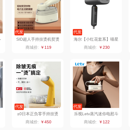
坊
SooPii
安扣
汉乐美途
翰
派克
字器
德铂
戈尔斯
代发
代发
-
SID超人手持挂烫机熨烫
海尔【小红花套系】喵星
蒙牛
伊利
Kivee
机蒸汽电熨斗平烫挂烫一
人手持挂烫机HY-MC12H
商城价:
￥119
商城价:
￥230
体机HG850
Kafelaku Coffee
金中今
传奇饮艺
木鸟
素言茶坊
小熊
沁欣小黄鸭
SOH
昂特
尚陵陶瓷
艾贝丽
宝福林
堂
usmile
韩国现代
苡禾
代发
代发
月
王老吉
美诚
利口福
±0日本正负零手持挂烫
乐视Letv蒸汽迷你电慰斗
机家用迷你蒸汽电熨斗X
LT-S8
商城价:
￥450
商城价:
￥122
RS-G011
蔻斯汀
洁柔（代理商）
克维杰