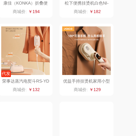
康佳（KONKA）折叠便
松下便携挂烫机白色NI-
携电烫斗KZ-YB6006
GHD015
睿嫣
竹盐
商城价:
￥194
商城价:
￥182
倍瑞傲
安宝笛
BAM老板
康夫
（定制款）
爱国者（移动电
源）
江中食疗
凤凰
代发
荣事达蒸汽电熨斗RS-YD
优益手持挂烫机家用小型
晒瑞
实丰文化
1035A
熨烫机Y-GT05
商城价:
￥132
商城价:
￥129
漫沃星系
TCL
山萃
可益康
BTSM
路悠悠