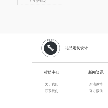
生活鲜花
>
邻家饭
天琴
傲胜OS
温仑山（电
礼品定制设计
澜沧古
吉潮瑞
帮助中心
新闻资讯
海信
关于我们
新浪微博
Alluflon
联系我们
官方微信
福临