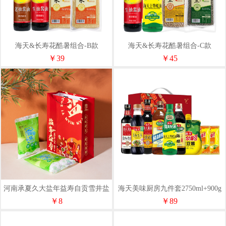
海天&长寿花酷暑组合-B款
海天&长寿花酷暑组合-C款
1000ml+800g
500ml+1050g
￥39
￥45
河南承夏久大盐年益寿自贡雪井盐
海天美味厨房九件套2750ml+900g
套装
￥8
￥89