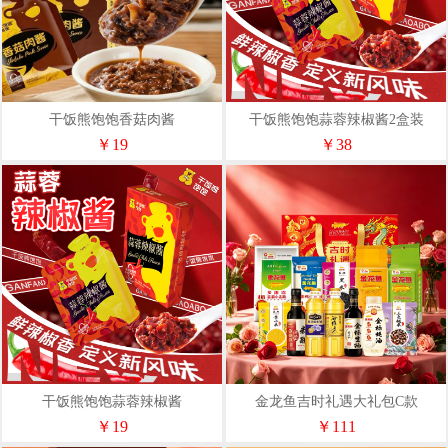
干饭熊饱饱香菇肉酱
干饭熊饱饱蒜蓉辣椒酱2盒装
￥19
￥38
干饭熊饱饱蒜蓉辣椒酱
金龙鱼吉时礼遇大礼包C款
￥19
￥111