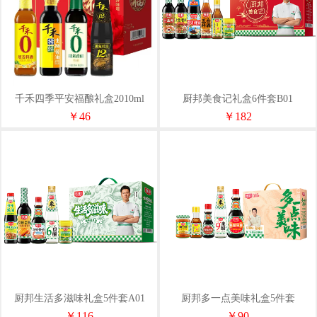
千禾四季平安福酿礼盒2010ml
厨邦美食记礼盒6件套B01
￥46
￥182
厨邦生活多滋味礼盒5件套A01
厨邦多一点美味礼盒5件套
1130ml+210g
￥116
￥90