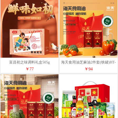
富昌初之味调料礼盒505g
海天食用油芝麻油2件套(铁罐)HT-
Z202T
￥77
￥94