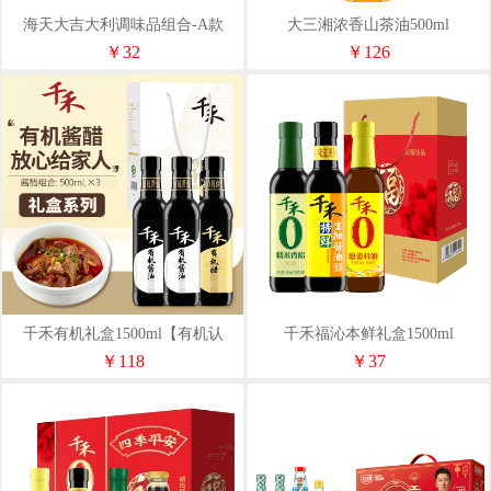
海天大吉大利调味品组合-A款
大三湘浓香山茶油500ml
1800ml+80g
￥32
￥126
千禾有机礼盒1500ml【有机认
千禾福沁本鲜礼盒1500ml
证】
￥118
￥37