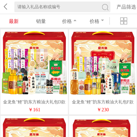
产品筛选
最新
销量
价格
价格
金龙鱼“鲤”韵东方粮油大礼包D款
金龙鱼“鲤”韵东方粮油大礼包F款
￥161
￥230