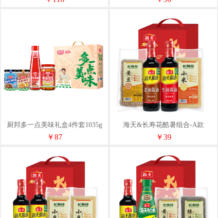
厨邦多一点美味礼盒4件套1035g
海天&长寿花酷暑组合-A款
1000ml+750g
￥87
￥39