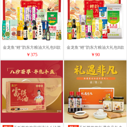
金龙鱼“鲤”韵东方粮油大礼包H款
金龙鱼“鲤”韵东方粮油大礼包B款
￥375
￥90