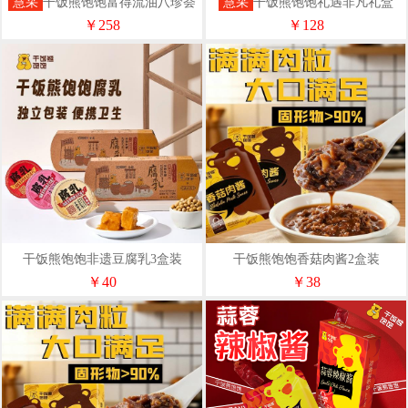
慧采
干饭熊饱饱富得流油八珍荟
慧采
干饭熊饱饱礼遇非凡礼盒
萃礼盒
￥258
￥128
干饭熊饱饱非遗豆腐乳3盒装
干饭熊饱饱香菇肉酱2盒装
￥40
￥38