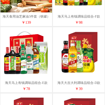
海天食用油芝麻油3件套（铁罐）
海天马上有钱调味品组合-F款
HT-Z302T
1500ml+2198g
￥139
￥98
海天马上有钱调味品组合-E款
海天大吉大利调味品组合-D款
3100ml+1180g
500ml+1418g
￥78
￥39