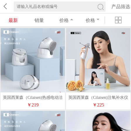
产品筛选
最新
销量
价格
价格
英国西莱森（Cilaisen)热感电动洁
英国西莱森（Cilaisen)注氧补水仪
面仪CP-P5
CP-W2
￥219
￥225