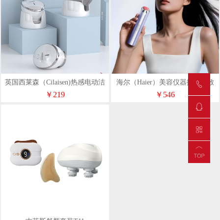
英国西莱森（Cilaisen)热感电动洁
海尔（Haier）美容仪器提拉紧致
面仪CP-P5
面部按摩M1MAX
￥219
￥546