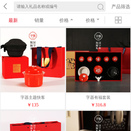
产品筛选
最新
销量
价格
价格
字器主题快客
字器有福套装
￥135
￥316.8