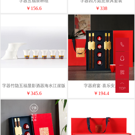
字器五福茶杯组
字器四方如意茶具套装
￥156.6
￥338
字器竹隐五福显影酒器海水江崖版
字器府宴·喜乐安康
￥345.6
￥194.4