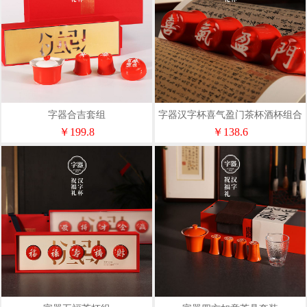
字器合吉套组
字器汉字杯喜气盈门茶杯酒杯组合
装礼盒
￥199.8
￥138.6