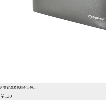
外交官洗漱包HM-15162I
￥130