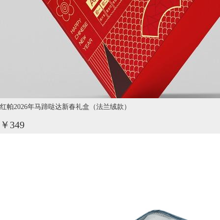
红帕2026年马蹄哒达新春礼盒（法兰绒款）
￥349