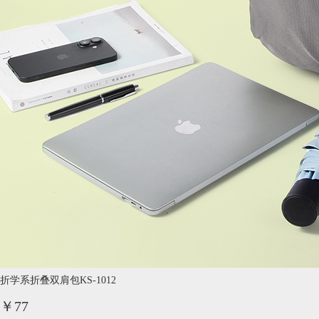
折学系折叠双肩包KS-1012
￥77