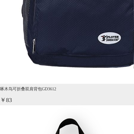
啄木鸟可折叠双肩背包GD3612
￥83