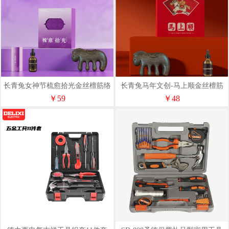
长青兔女神节梳愈拾光金丝檀筋络
长青兔马年文创-马上顺金丝檀筋
梳套装
络梳套装
￥59
￥48