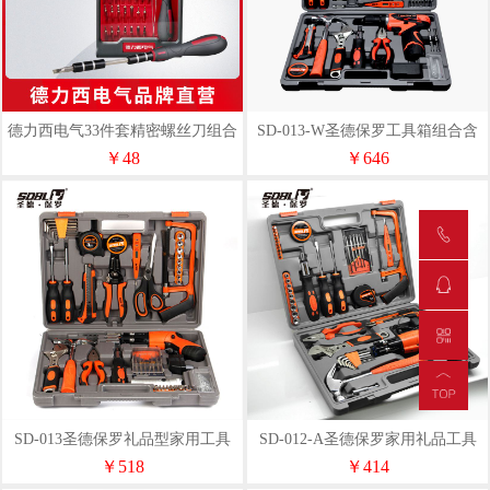
德力西电气33件套精密螺丝刀组合
SD-013-W圣德保罗工具箱组合含
电钻
￥48
￥646
SD-013圣德保罗礼品型家用工具
SD-012-A圣德保罗家用礼品工具
套装
套装
￥518
￥414