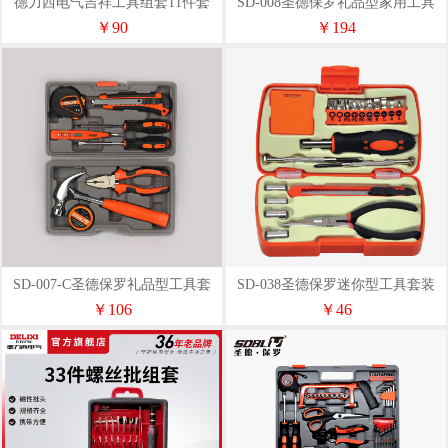
德力西电气吉祥工具组套11件套
SD-008圣德保罗礼品型家用工具
DDSDGJX04A-1
￥90
￥194
SD-007-C圣德保罗礼品型工具套
SD-038圣德保罗迷你型工具套装
装
￥106
￥46