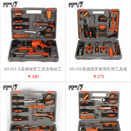
SD-011-A圣德保罗工具含电钻工
SD-010圣德保罗家用车用工具箱
具箱
￥340
￥270