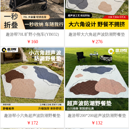
趣游帮70L旷野小拖车(YB032)
趣游帮大六角超声波防潮野餐垫
(Qyb05)
￥160
￥276
趣游帮小六角超声波防潮野餐垫
趣游帮200*200超声波防潮野餐垫
(Qyb03)
(Qyb02)
￥172
￥132