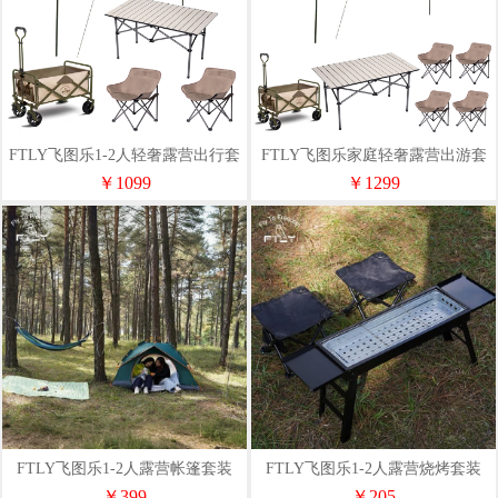
FTLY飞图乐1-2人轻奢露营出行套
FTLY飞图乐家庭轻奢露营出游套
装（天幕+桌椅+露营车）
装（天幕+桌椅+露营车）
￥1099
￥1299
FTLY飞图乐1-2人露营帐篷套装
FTLY飞图乐1-2人露营烧烤套装
（帐篷+野餐垫+吊床）
￥399
￥205