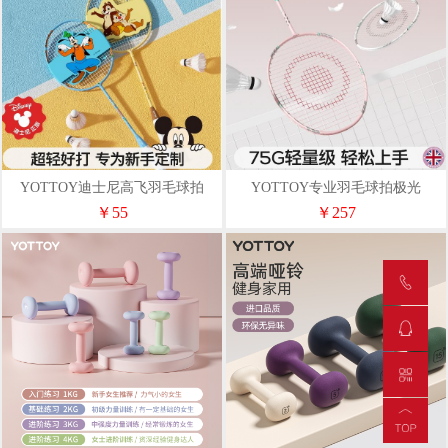
YOTTOY迪士尼高飞羽毛球拍
YOTTOY专业羽毛球拍极光
（铁合金）（双拍）蓝/棕
T9005U全碳素双拍
￥55
￥257