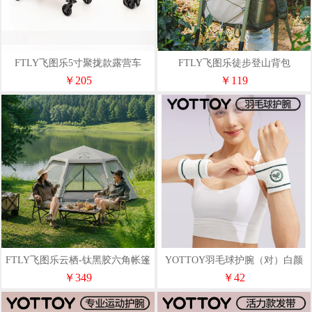
FTLY飞图乐5寸聚拢款露营车
FTLY飞图乐徒步登山背包
LYC1202
TBB0200
￥205
￥119
FTLY飞图乐云栖-钛黑胶六角帐篷
YOTTOY羽毛球护腕（对）白颜
ZP0802
色、复古绿
￥349
￥42