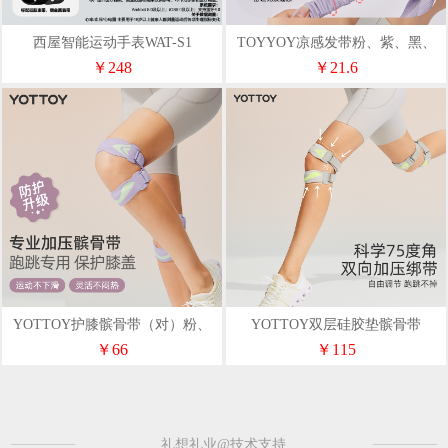
西屋智能运动手表WAT-S1
TOYYOY凉感发带粉、紫、黑、
蓝
￥248
￥21.6
YOTTOY护膝髌骨带（对）粉、
YOTTOY双层硅胶垫髌骨带
灰、紫、黑
（对）灰、紫、黑
￥66
￥115
礼想礼业@技术支持