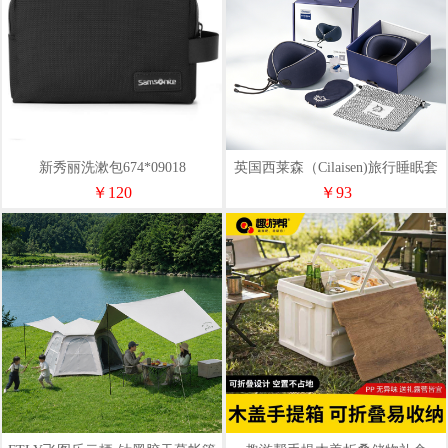
新秀丽洗漱包674*09018
英国西莱森（Cilaisen)旅行睡眠套
装CP-C8
￥120
￥93