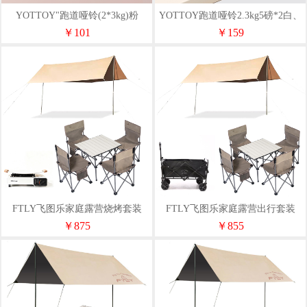
YOTTOY"跑道哑铃(2*3kg)粉
YOTTOY跑道哑铃2.3kg5磅*2白、
深紫、深绿、深蓝
￥101
￥159
FTLY飞图乐家庭露营烧烤套装
FTLY飞图乐家庭露营出行套装
（天幕+折叠桌椅+卡式炉烤盘）
（天幕+桌椅五件套+露营车）
￥875
￥855