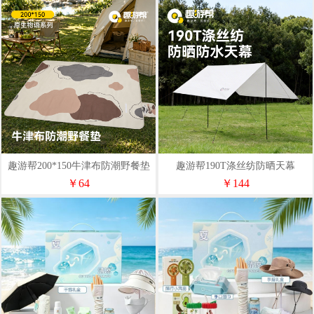
趣游帮200*150牛津布防潮野餐垫
趣游帮190T涤丝纺防晒天幕
(Qyb01)
（YB13）
￥64
￥144