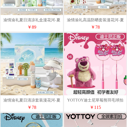
渝情渝礼夏日清凉礼盒漫花河-夏
渝情渝礼高温防晒套装漫花河-夏
清集6
清集3
￥89
￥78
渝情渝礼夏日清凉套装漫花河-夏
YOTTOY迪士尼草莓熊羽毛球拍
清集1
（复合碳素）（4U双拍）
￥78
￥115