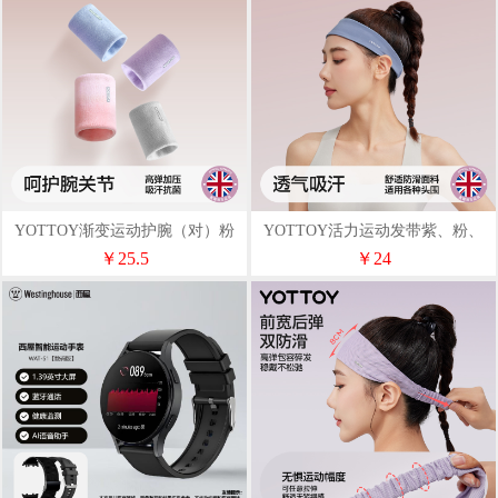
YOTTOY渐变运动护腕（对）粉
YOTTOY活力运动发带紫、粉、
灰、黑
￥25.5
￥24