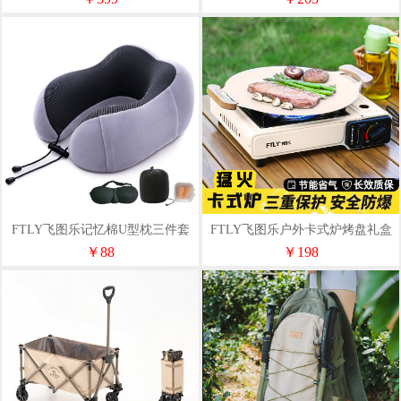
FTLY飞图乐记忆棉U型枕三件套
FTLY飞图乐户外卡式炉烤盘礼盒
套装KSL00T
￥88
￥198