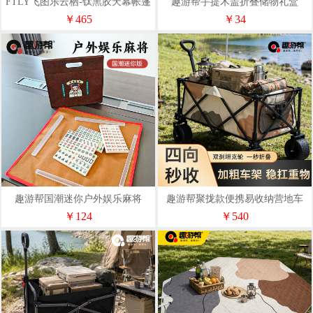
FTLY飞图乐云栖-钛黑胶天幕帐篷
趣游帮手提木盖折叠储物礼盒
二合一TMTZ0201
(Q515-8.3L)
￥465
￥34
趣游帮国潮迷你户外娱乐麻将
趣游帮聚拢款便携易收纳营地车
(YQ-5603)
(Qyb07)
￥124
￥540