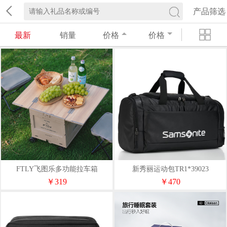
产品筛选
最新
销量
价格
价格
FTLY飞图乐多功能拉车箱
新秀丽运动包TR1*39023
SNX0200
￥319
￥470