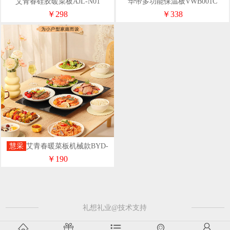
艾青春硅胶暖菜板AJL-N01
华帝多功能保温板VWB001C
￥298
￥338
慧采
艾青春暖菜板机械款BYD-
500
￥190
礼想礼业@技术支持