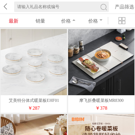
产品筛选
最新
销量
价格
价格
艾美特分体式暖菜板EHF01
摩飞折叠暖菜板MR8300
￥287
￥378