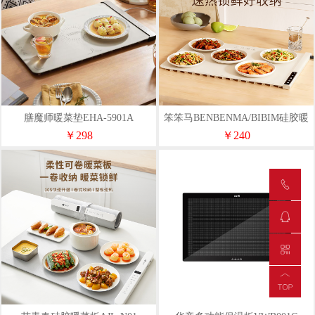
膳魔师暖菜垫EHA-5901A
笨笨马BENBENMA/BIBIM硅胶暖
菜板BN06
￥298
￥240