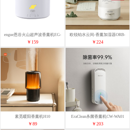
engue恩谷火山超声波香薰机EG-
欧锐铂水云间-香薰加湿器ORB-
023
1800
￥159
￥224
素觅暖阳香薰机H10
EraClean杀菌香薰机CW-WA01
￥89
￥203