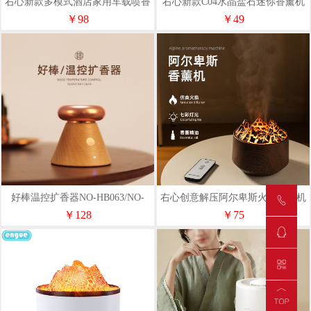
右心新款多模式酒店家用车载喷香
右心新款C04水晶盐石迷你香薰机
机香薰机可定制LOGO
精油加湿器可定制LOGO
￥98
￥49
好棒温控扩香器NO-HB063/NO-
右心创意解压阿尔卑斯火焰香薰机
HB064
精油专用香薰机
￥128
￥75