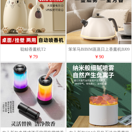
聪鲸香薰机T2
笨笨马BIBIM蒸蒸日上香薰机BJ09
￥79
￥90