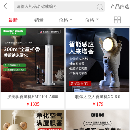
产品筛选
最新
销量
价格
价格
汉美驰香薰机HM11101-A600
聪鲸太空人香薰机XX-8.0
￥1335
￥179