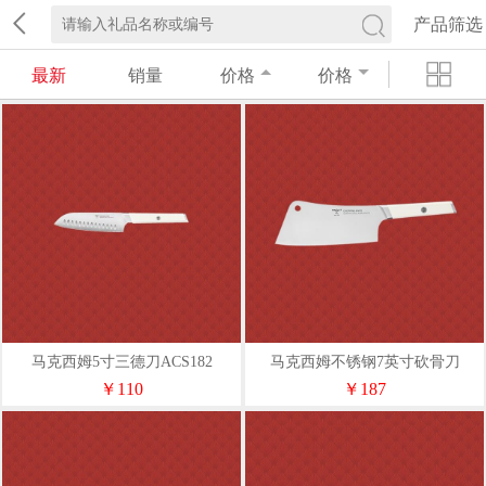
产品筛选
最新
销量
价格
价格
马克西姆5寸三德刀ACS182
马克西姆不锈钢7英寸砍骨刀
ACS168
￥110
￥187