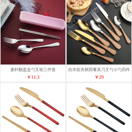
麦杆翻盖盒勺叉筷三件套
仿木纹夹柄西餐具刀叉勺小勺四件
套
￥11.3
￥29