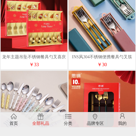
龙年主题吊坠不锈钢餐具勺叉喜庆
INS风304不锈钢便携餐具勺叉筷
六件套装
三件套
￥33
￥30
首页
全部礼品
分类
品牌专区
我的