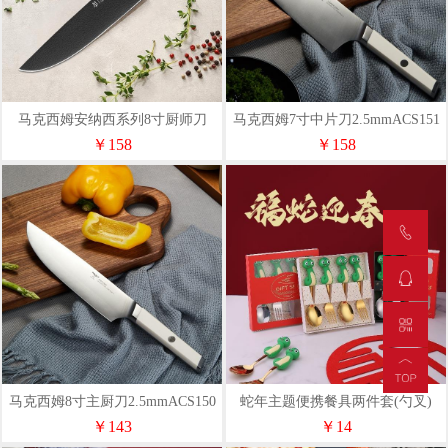
马克西姆安纳西系列8寸厨师刀
马克西姆7寸中片刀2.5mmACS151
ACS158
￥158
￥158
马克西姆8寸主厨刀2.5mmACS150
蛇年主题便携餐具两件套(勺叉)
￥143
￥14