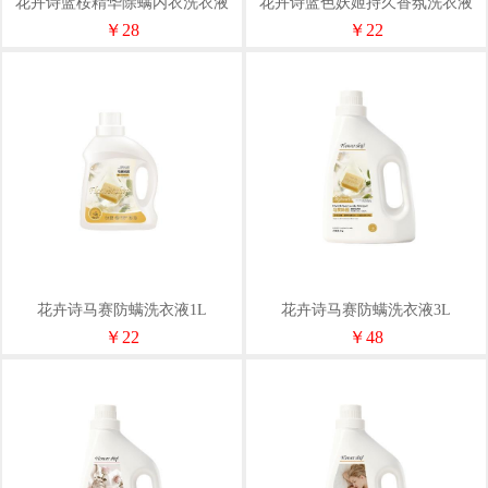
花卉诗蓝桉精华除螨内衣洗衣液
花卉诗蓝色妖姬持久香氛洗衣液
520ml
1L
￥28
￥22
花卉诗马赛防螨洗衣液1L
花卉诗马赛防螨洗衣液3L
￥22
￥48