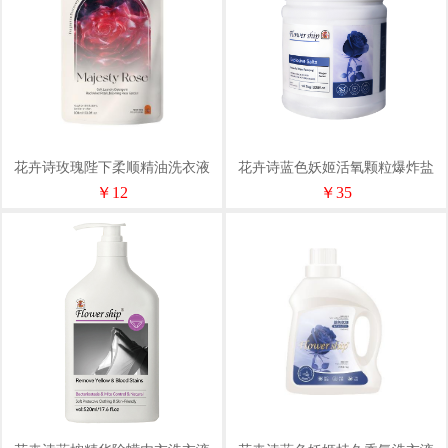
花卉诗玫瑰陛下柔顺精油洗衣液
花卉诗蓝色妖姬活氧颗粒爆炸盐
500ml
1L
￥12
￥35