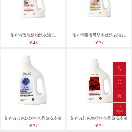
花卉诗玫瑰植物洗衣液3L
花卉诗甜橙母婴多效洗衣液2L
￥48
￥37
花卉诗蓝色妖姬持久香氛洗衣液
花卉诗红色梅拉持久香氛洗衣液
2L
2L
￥37
￥22