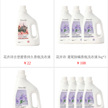
花卉诗古堡蜜香持久香氛洗衣液
花卉诗·鸢尾除螨香氛洗衣液3kg*3
2020G
瓶（包销）
￥22
￥108