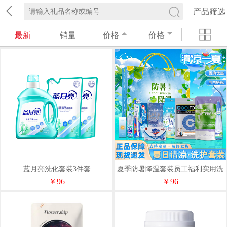
产品筛选
最新
销量
价格
价格
蓝月亮洗化套装3件套
夏季防暑降温套装员工福利实用洗
护用品企业慰问节日活动清凉礼盒
￥96
￥96