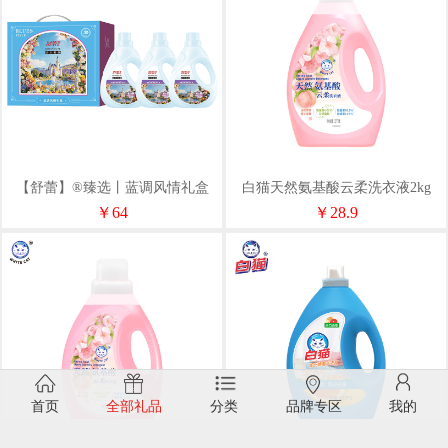
【舒蕾】®臻选丨蓝调风情礼盒
白猫天然氨基酸云柔洗衣液2kg
A（净含量3240g）
￥64
￥28.9
首页
全部礼品
分类
品牌专区
我的