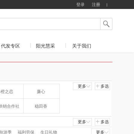
登录
注册
代发专区
阳光慧采
关于我们
更多
多选
斛橙之恋
廉心
供销合作社
稳田香
小牛笨笨
象熊霍尔
更多
多选
秋游季
福利劳保
生日礼物
更多