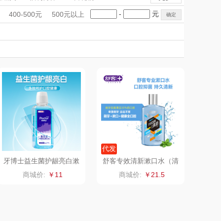
萌薯缘
高伏嶂
手礼盒
会议礼品
国潮文创
-
元
400-500元
500元以上
粤品荟
科技感礼品
中国风
晶地
创意礼品
女神节
奶企礼品
银行礼品
黔益堂
千优谷
七夕节
建党节
圣诞节
教师节
贵牌
三山谷
礼想
野兽派
滴露
花王
资生堂
伊莱克斯
代发
牙博士益生菌护龈亮白漱
舒客专效清新漱口水（清
口水300ml
凉薄荷,香橙）500毫升
格沵
KENZO
商城价:
￥11
商城价:
￥21.5
一辈子
神田KANDA
金龙鱼
洞尾红