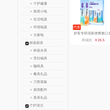
个护健康
>
厨房小电
>
燕之
生活电器
>
巴赫约
环境电器
代发
>
舒客专研清新便携漱口
大家电
>
三七
商城价:
￥26.5
杯壶厨具
听丛
杯壶水具
>
烹饪锅具
>
法国啄
咖啡具
>
ERNTE 
餐具礼品
>
刀剪菜板
>
橘源
厨房配件
>
陇间柒
茶具礼品
>
个护清洁
广绣