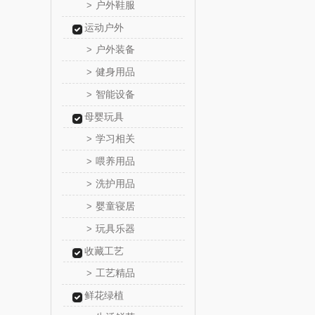
户外鞋服
>
尹谜
运动户外
户外装备
>
荣事达（品
健身用品
>
味滋源（包
智能设备
>
母婴玩具
真不
学习相关
>
洁丽雅（包
喂养用品
>
洗护用品
>
五丰黎
婴童寝居
>
立时olay
玩具乐器
>
收藏工艺
泉尔
工艺精品
>
奈斯派
鲜花绿植