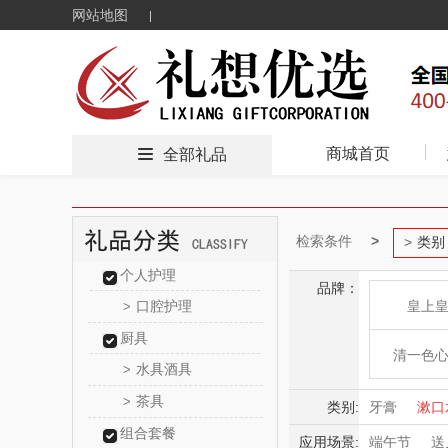
网站地图
商城首页
全部礼品
检索条件
类别
个人护理
品牌：
口腔护理
皇上
>
厨具
清一色
水具酒具
>
茶具
>
广东海洋大
类别:
牙膏
漱口
组合套餐
应用场景:
端午节
送