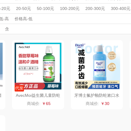
稞
祁宝
地球第三极
客家往事
周年庆礼品
春游踏青
开学季礼品
毕业季礼品
开门红专区
伴
0-20元
20-50元
50-100元
100-200元
200-300元
300-400元
品
外事出国
入职礼
憨森
高颜值礼品
穗海
IP联名款
企业团建
火甸甸
展会礼品
低-高
价格高-低
开业乔迁
乡村振兴
定制案例
珠宝礼品
酒店旅游
高校礼品
含
品
生长地
果夫派
呐喊熊
建材礼品
政企单位
房地产礼品
汽车礼品
进店礼
情人节
亲节
儿童节
中秋节
建军节
护士节
重阳节
香
高原颂
神农唛
黔玉超
茫耶谷
粤清香
昊禹
丰源
宏裕
金帆
水之密语
亮
威露士
飘柔
海飞丝
代发
菌
AvecMoi益生菌儿童防蛀
牙博士氟护釉防蛀漱口水
温和配方漱口水一瓶473
500ml
N
泰普尔
双立人
几光
商城价:
￥65
商城价:
￥30
ml
尔
晨光文具
宫韵天香
维达
A
来伊份
雨润
广州酒家