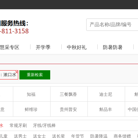
慧采专区
开学季
中秋好礼
防暑防暑
：漱口水
重新检索
皇
知福
三餐飘香
迪士尼
心意
鲜维珍
贵州普安
斛品丰
中国
学科研
海大红
二十四至
豆客兴
水
常规牙刷
牙线/牙线棒
儿童
送男士
送女士
送长辈
年货节
防暑降温
商务馈赠