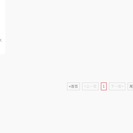
坊
SooPii
安扣
汉乐美途
翰
派克
字器
德铂
戈尔斯
水
蒙牛
伊利
Kivee
Kafelaku Coffee
金中今
传奇饮艺
木鸟
素言茶坊
小熊
沁欣小黄鸭
SOH
昂特
尚陵陶瓷
艾贝丽
«首页
<上一页
宝福林
1
下一页>
尾
堂
usmile
韩国现代
苡禾
月
王老吉
美诚
利口福
蔻斯汀
洁柔（代理商）
克维杰