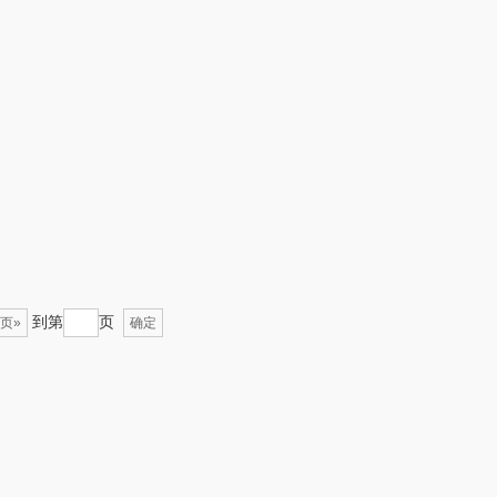
聚银
WITMIND
诺GEERSI
紫韵
NUO
润本
德国蓝宝
绿帝
汉盅补
AMAN索哈曼
富安娜
到第
页
页»
张小泉
法乐兹
确定
贝欧庄园
塞翁福
五芳斋
天生好果
飞剑
山水SANSUI（代