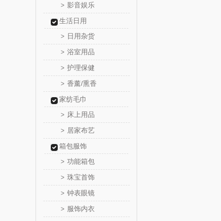
影音娱乐
>
润心
生活日用
日用杂货
>
悦滋
浴室用品
>
爱润丝
护理保健
>
香薰/熏香
>
罗尔
家纺毛巾
飞利
床上用品
>
居家布艺
>
保卫蛋
箱包服饰
功能箱包
洛克星
>
珠宝首饰
>
五芳
钟表眼镜
>
服饰内衣
>
皇家粮