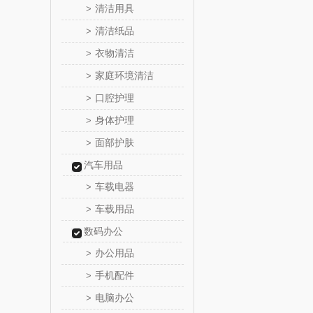
清洁用具
>
bulu＆bl
清洁纸品
>
衣物清洁
>
新秀
家庭环境清洁
>
momo（
口腔护理
>
身体护理
>
西屋（运动
面部护肤
>
汽车用品
DGI
车载电器
>
元朗荣
车载用品
>
数码办公
斯凯奇SKE
办公用品
>
S
立白（包
手机配件
>
电脑办公
>
锦礼