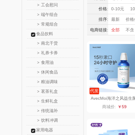
成果
奇正青
工会慰问
>
积分礼品
价格:
0-10元
1
端午组合
>
暖冬好物
横陂优
排序:
最新
价格
常规组合
>
高端送礼
电商链接:
全部
不含
初祈优
食品饮料
保险礼品
南北干货
>
母亲节
父
牛来
礼券卡券
>
粉乎
食用油
>
休闲食品
>
国瓷永
粮油调味
>
蓝月
代发
茗茶礼盒
>
AvecMoi海洋之风益生
生鲜礼盒
>
均衡漱口水一瓶*473ml
CITIZE
商城价:
￥59
传统滋补
>
霍尼韦
饮料冲调
>
家用电器
COST