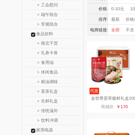
成果
奇正青
工会慰问
>
生活日用
积分礼品
价格:
0-10元
1
端午组合
>
母婴玩具
暖冬好物
横陂优
排序:
最新
价格
鲜花绿植
常规组合
>
高端送礼
电商链接:
全部
不含
初祈优
食品饮料
保险礼品
南北干货
>
母亲节
父
牛来
礼券卡券
>
粉乎
食用油
>
休闲食品
>
国瓷永
粮油调味
>
蓝月
代发
茗茶礼盒
>
金世尊荟萃极鲜礼盒20
生鲜礼盒
>
0g
CITIZE
商城价:
￥170
传统滋补
>
霍尼韦
饮料冲调
>
家用电器
COST