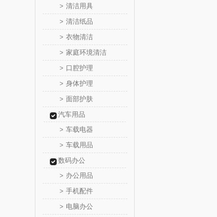
清洁用具
>
bulu＆bl
清洁纸品
>
衣物清洁
>
新秀
家庭环境清洁
>
momo（
口腔护理
>
身体护理
>
西屋（运动
面部护肤
>
汽车用品
DGI
车载电器
>
元朗荣
车载用品
>
数码办公
斯凯奇SKE
办公用品
>
S
立白（包
手机配件
>
电脑办公
>
锦礼