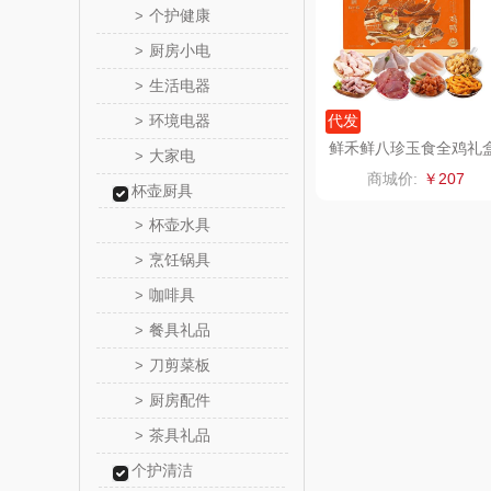
个护健康
>
厨房小电
>
燕之
生活电器
>
巴赫约
环境电器
代发
>
鲜禾鲜八珍玉食全鸡礼
大家电
>
三七
B款3550g
商城价:
￥207
杯壶厨具
听丛
杯壶水具
>
烹饪锅具
>
法国啄
咖啡具
>
ERNTE 
餐具礼品
>
刀剪菜板
>
橘源
厨房配件
>
陇间柒
茶具礼品
>
个护清洁
广绣