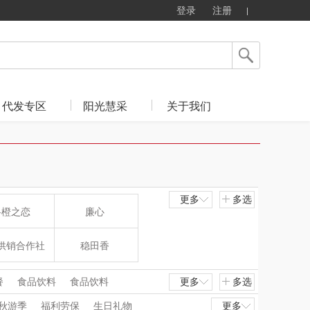
登录
注册
代发专区
阳光慧采
关于我们
更多
多选
斛橙之恋
廉心
供销合作社
稳田香
小牛笨笨
象熊霍尔
餐
食品饮料
食品饮料
更多
多选
汽车用品
数码办公
数码办公
秋游季
福利劳保
生日礼物
更多