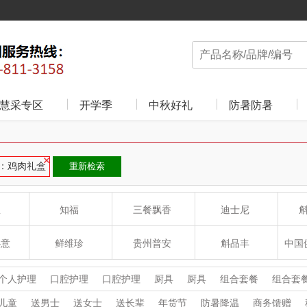
慧采专区
开学季
中秋好礼
防暑防暑
：鸡肉礼盒
重新检索
皇
知福
三餐飘香
迪士尼
心意
鲜维珍
贵州普安
斛品丰
中国
学科研
海大红
二十四至
豆客兴
个人护理
口腔护理
口腔护理
厨具
厨具
组合套餐
组合套
家用电器
杯壶厨具
杯壶厨具
个护清洁
个护清洁
汽车用品
儿童
送男士
送女士
送长辈
年货节
防暑降温
商务馈赠