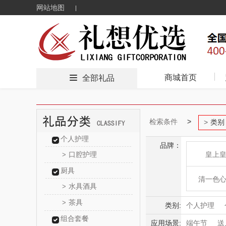
网站地图
商城首页
全部礼品
检索条件
类别
个人护理
品牌：
口腔护理
皇上
>
厨具
清一色
水具酒具
>
茶具
>
广东海洋大
类别:
个人护理
组合套餐
家用电器
应用场景:
端午节
送