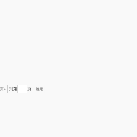
聚银
WITMIND
诺GEERSI
紫韵
NUO
润本
德国蓝宝
绿帝
汉盅补
AMAN索哈曼
富安娜
到第
页
页»
张小泉
法乐兹
确定
贝欧庄园
塞翁福
五芳斋
天生好果
飞剑
山水SANSUI（代