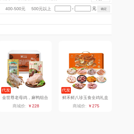
萌薯缘
高伏嶂
预制菜品
运动户外
运动户外
手礼盒
会议礼品
国潮文创
-
元
400-500元
500元以上
蔬菜礼盒
鸡肉礼盒
鲜花绿植
粤品荟
科技感礼品
中国风
晶地
创意礼品
女神节
奶企礼品
银行礼品
黔益堂
千优谷
七夕节
建党节
圣诞节
教师节
贵牌
三山谷
礼想
野兽派
滴露
花王
资生堂
伊莱克斯
代发
代发
金世尊老母鸡，麻鸭组合
鲜禾鲜八珍玉食全鸡礼盒
C款4200g
格沵
KENZO
商城价:
￥228
商城价:
￥275
一辈子
神田KANDA
金龙鱼
洞尾红