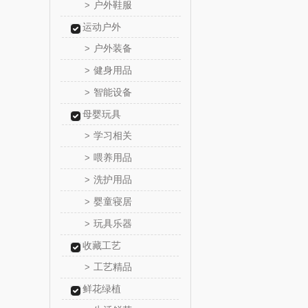
户外鞋服
>
尹谜
运动户外
户外装备
>
荣事达（品
健身用品
>
味滋源（包
智能设备
>
母婴玩具
真不
学习相关
>
洁丽雅（包
喂养用品
>
洗护用品
>
五丰黎
婴童寝居
>
立时olay
玩具乐器
>
收藏工艺
泉尔
工艺精品
>
奈斯派
鲜花绿植