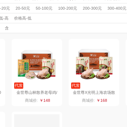
稞
祁宝
地球第三极
客家往事
生活日用
家纺毛巾
家纺毛巾
箱包服饰
箱包服饰
猪牛羊肉
周年庆礼品
春游踏青
开学季礼品
毕业季礼品
开门红专区
伴
0-20元
20-50元
50-100元
100-200元
200-300元
300-400元
母婴玩具
收藏工艺
收藏工艺
水果礼盒
蛋类礼盒
海鲜礼盒
品
外事出国
入职礼
憨森
高颜值礼品
穗海
IP联名款
企业团建
火甸甸
展会礼品
低-高
价格高-低
开业乔迁
乡村振兴
定制案例
珠宝礼品
酒店旅游
高校礼品
含
品
生长地
果夫派
呐喊熊
建材礼品
政企单位
房地产礼品
汽车礼品
进店礼
情人节
亲节
儿童节
中秋节
建军节
护士节
重阳节
香
高原颂
神农唛
黔玉超
茫耶谷
粤清香
昊禹
丰源
宏裕
金帆
水之密语
亮
威露士
飘柔
海飞丝
代发
代发
0
金世尊山林散养老母鸡/
金世尊X光明上海农场散
童子鸡组合
养老母鸡1000g*2
N
泰普尔
双立人
几光
商城价:
￥148
商城价:
￥168
尔
晨光文具
宫韵天香
维达
A
来伊份
雨润
广州酒家