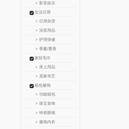
影音娱乐
>
润心
生活日用
日用杂货
>
悦滋
浴室用品
>
爱润丝
护理保健
>
香薰/熏香
>
罗尔
家纺毛巾
飞利
床上用品
>
居家布艺
>
保卫蛋
箱包服饰
功能箱包
洛克星
>
珠宝首饰
>
五芳
钟表眼镜
>
服饰内衣
>
皇家粮