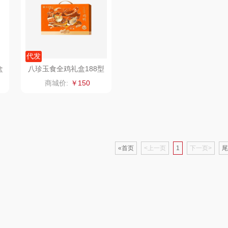
坊
SooPii
安扣
汉乐美途
翰
派克
字器
德铂
戈尔斯
代发
盒
八珍玉食全鸡礼盒188型
蒙牛
伊利
Kivee
商城价:
￥150
Kafelaku Coffee
金中今
传奇饮艺
木鸟
素言茶坊
小熊
沁欣小黄鸭
SOH
昂特
尚陵陶瓷
艾贝丽
«首页
<上一页
宝福林
1
下一页>
尾
堂
usmile
韩国现代
苡禾
月
王老吉
美诚
利口福
蔻斯汀
洁柔（代理商）
克维杰