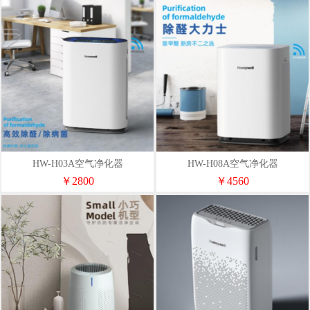
HW-H03A空气净化器
HW-H08A空气净化器
￥2800
￥4560