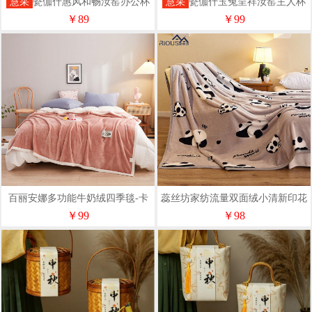
慧采
瓷伽什惠风和畅汝窑办公杯
慧采
瓷伽什玉兔呈祥汝窑主人杯
风扇套组CJS-RYFS-001
香插套组
￥89
￥99
百丽安娜多功能牛奶绒四季毯-卡
蕊丝坊家纺流量双面绒小清新印花
其
毛毯150*200cm
￥99
￥98