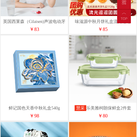
英国西莱森（Cilaisen)声波电动牙
味滋源中秋月饼礼盒流光迢迢
刷CP-T9
1120g
￥83
￥85
鲜记国色天香中秋礼盒540g
慧采
乐美雅柯朗保鲜盒2件套
X1243
￥98
￥80