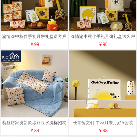
渝情渝中秋伴手礼月饼礼盒送客户
渝情渝中秋伴手礼月饼礼盒送客户
企业福利秋光叙月礼-2
风栖月桂礼-1
￥99
￥98
蕊丝坊家纺新款冰豆豆水洗棉抱枕
长青兔文创-中秋月来月好A套装
被
￥89
￥98