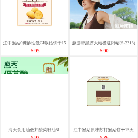
江中猴姑0糖酥性低GI猴姑饼干15
趣游帮黑胶大帽檐遮阳帽(S-2313)
天720g
￥95
￥90
海天食用油低芥酸菜籽油5L
江中猴姑原味苏打猴姑饼干15天
720g
￥93
￥86