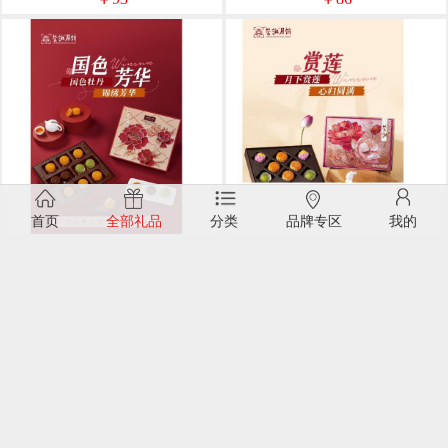
首页
全部礼品
分类
品牌专区
我的
荣诚月饼传统线-国色芳华600g
荣诚月饼传统线-赏莲580g
￥92
￥82