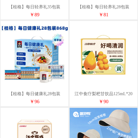
【桂格】每日轻养礼35包装
【桂格】每日轻养礼28包装
1120g（无糖款）
875g（无糖款）
￥89
￥81
【桂格】每日健康礼28包装
江中食疗梨杷甘饮品125mL*20
868g【尊享版】
￥96
￥90