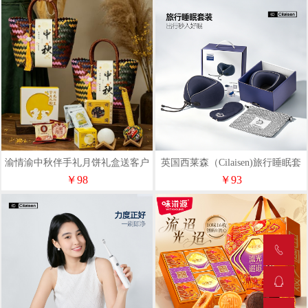
渝情渝中秋伴手礼月饼礼盒送客户
英国西莱森（Cilaisen)旅行睡眠套
可定制logo清宵望月礼-1
装CP-C8
￥98
￥93