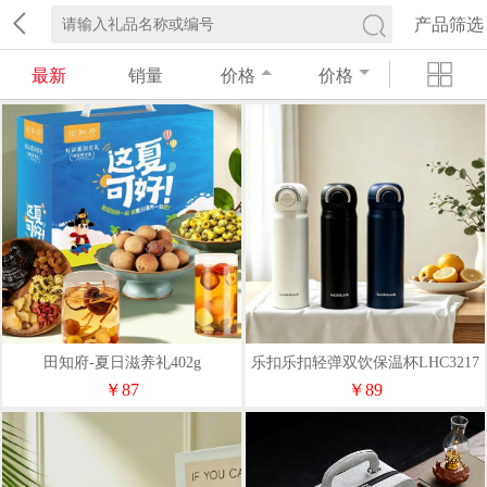
产品筛选
最新
销量
价格
价格
田知府-夏日滋养礼402g
乐扣乐扣轻弹双饮保温杯LHC3217
￥87
￥89