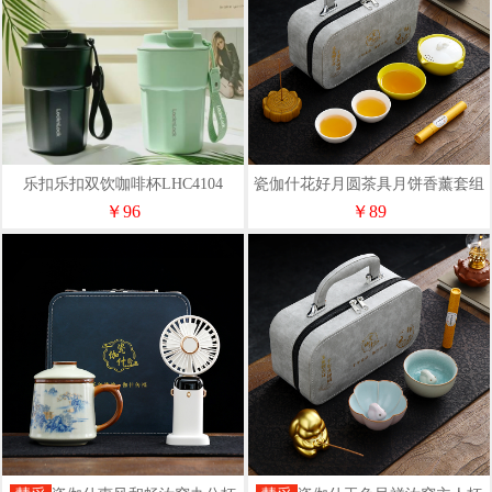
乐扣乐扣双饮咖啡杯LHC4104
瓷伽什花好月圆茶具月饼香薰套组
CJS-SYZQ-001
￥96
￥89