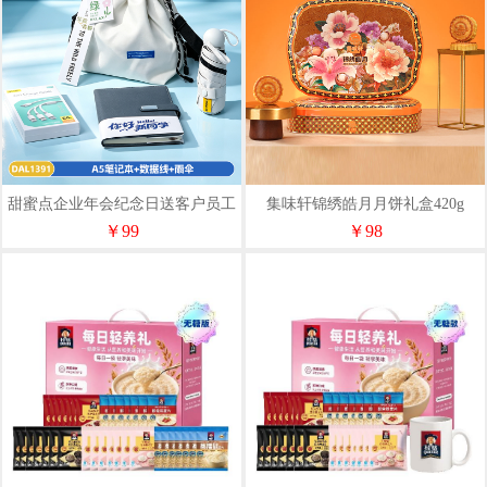
甜蜜点企业年会纪念日送客户员工
集味轩锦绣皓月月饼礼盒420g
实用伴手礼套装DAL1391
￥99
￥98