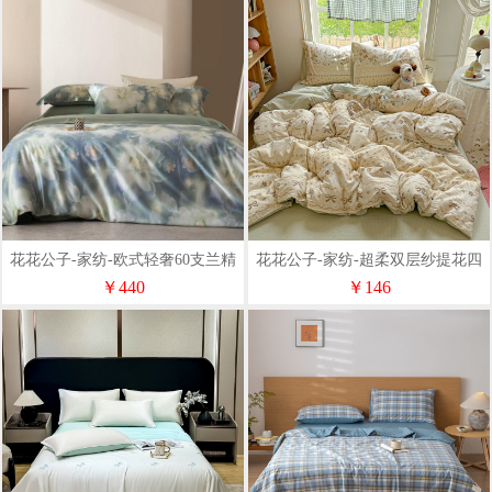
花花公子-家纺-欧式轻奢60支兰精
花花公子-家纺-超柔双层纱提花四
天丝数码印花四件套
件套
￥440
￥146