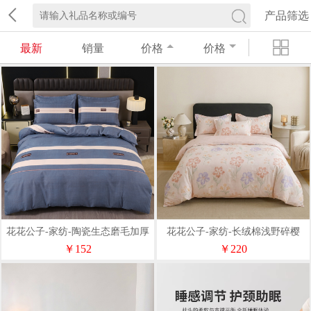
产品筛选
最新
销量
价格
价格
花花公子-家纺-陶瓷生态磨毛加厚
花花公子-家纺-长绒棉浅野碎樱
四件套
1.8m床四件套
￥152
￥220