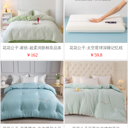
花花公子-家纺-超柔润肤棉良品条
花花公子-太空星球深睡记忆枕
纹四件套
40*70*8cm/只
￥162
￥59.8