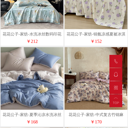
花花公子-家纺-水洗冰丝数码印花
花花公子-家纺-锦氨凉感夏被冰淇
夏被四件套
淋凉感丝双人空调被
￥212
￥152
花花公子-家纺-夏季沁凉水洗冰丝
花花公子-家纺-中式复古竹锦麻
深睡四件套
1.8m床标准尺寸四件套
￥168
￥170