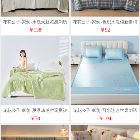
花花公子-家纺-水洗天丝凉感刺绣
花花公子-家纺-色织水洗棉新疆棉
双人夏被
夏季180*200cm空调被
￥138
￥92
花花公子-家纺-夏季凉感空调夏被
花花公子-家纺-可水洗冰丝席刺绣
180*200cm
冰藤席180*200三件套
￥78
￥104