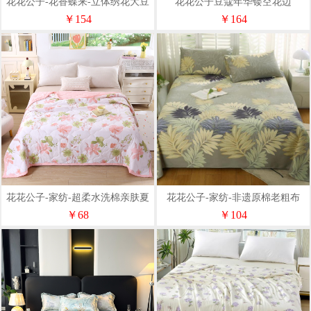
花花公子-花香蝶来-立体绣花大豆
花花公子豆蔻年华镂空花边
被200*230cm3kg
200*230cm3kg冬被Pro版
￥154
￥164
花花公子-家纺-超柔水洗棉亲肤夏
花花公子-家纺-非遗原棉老粗布
季空调夏凉被
230x240cm凉席三件套
￥68
￥104