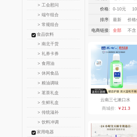
成果
奇正青
工会慰问
>
积分礼品
价格:
0-10元
1
端午组合
>
暖冬好物
横陂优
排序:
最新
价格
常规组合
>
高端送礼
电商链接:
全部
不含
初祈优
食品饮料
保险礼品
南北干货
>
母亲节
父
牛来
礼券卡券
>
粉乎
食用油
>
休闲食品
>
国瓷永
粮油调味
>
蓝月
茗茶礼盒
>
云南三七漱口水
生鲜礼盒
>
CITIZE
商城价:
￥21.3
传统滋补
>
霍尼韦
饮料冲调
>
家用电器
COST