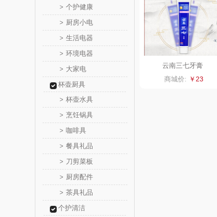
个护健康
>
厨房小电
>
燕之
生活电器
>
巴赫约
环境电器
>
云南三七牙膏
大家电
>
三七
商城价:
￥23
杯壶厨具
听丛
杯壶水具
>
烹饪锅具
>
法国啄
咖啡具
>
ERNTE 
餐具礼品
>
刀剪菜板
>
橘源
厨房配件
>
陇间柒
茶具礼品
>
个护清洁
广绣