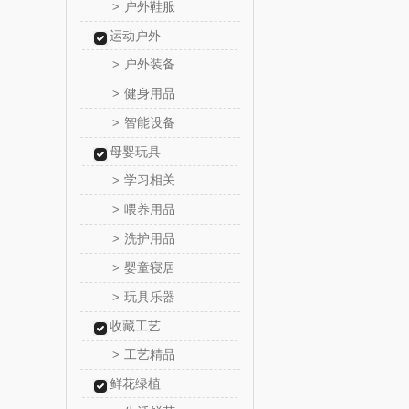
户外鞋服
>
保宁
运动户外
户外装备
>
雅鹿
健身用品
>
铮铭
智能设备
>
母婴玩具
千问
学习相关
>
洽洽
喂养用品
>
洗护用品
>
无印良品
婴童寝居
>
商）
呼也
玩具乐器
>
收藏工艺
丽耳
工艺精品
>
宏太
鲜花绿植