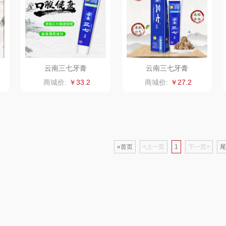
坊
SooPii
安扣
汉乐美途
翰
派克
字器
德铂
戈尔斯
云南三七牙膏
云南三七牙膏
蒙牛
伊利
Kivee
商城价:
￥33.2
商城价:
￥27.2
Kafelaku Coffee
金中今
传奇饮艺
木鸟
素言茶坊
小熊
沁欣小黄鸭
SOH
昂特
尚陵陶瓷
艾贝丽
«首页
<上一页
宝福林
1
下一页>
尾
堂
usmile
韩国现代
苡禾
月
王老吉
美诚
利口福
山水SANSUI（代
bulu＆blue
八方礼
云