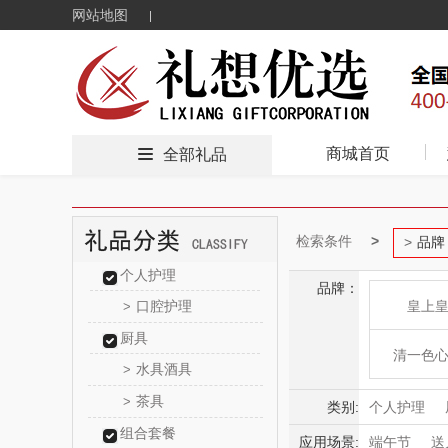
网站地图
商城首页
全部礼品
检索条件
品牌
个人护理
品牌：
口腔护理
皇上
>
厨具
清一色
水具酒具
>
茶具
>
广东海洋大
类别:
个人护理
组合套餐
家纺毛巾
应用场景:
端午节
送