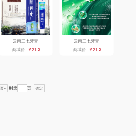
聚银
WITMIND
诺GEERSI
紫韵
云南三七牙膏
云南三七牙膏
NUO
润本
德国蓝宝
商城价:
￥21.3
商城价:
￥21.3
绿帝
汉盅补
AMAN索哈曼
富安娜
到第
页
页»
张小泉
法乐兹
确定
贝欧庄园
塞翁福
五芳斋
天生好果
上好食光
云上布拉