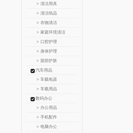
清洁用具
>
片仔
清洁纸品
>
衣物清洁
>
HOLOHO
家庭环境清洁
>
匠心萌
口腔护理
>
身体护理
>
宝堂马氏
面部护肤
>
汽车用品
伯纳
车载电器
>
罗莱 超柔
车载用品
>
数码办公
百草味（代
办公用品
>
康宁
手机配件
>
电脑办公
>
SWISS MIL