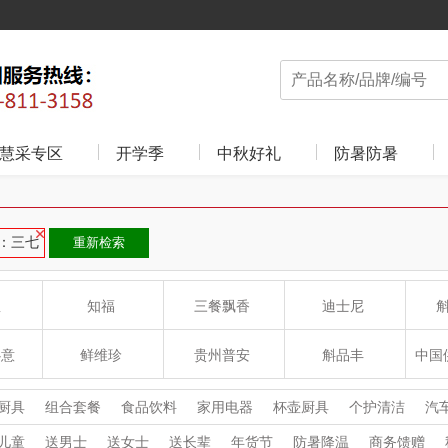
慧采专区
开学季
中秋好礼
防暑防暑
：三七
重新检索
皇
知福
三餐飘香
迪士尼
心意
鲜维珍
贵州普安
斛品丰
中国
学科研
海大红
二十四至
豆客兴
厨具
组合套餐
食品饮料
家用电器
杯壶厨具
个护清洁
汽
箱包服饰
运动户外
母婴玩具
收藏工艺
鲜花绿植
儿童
送男士
送女士
送长辈
年货节
防暑降温
商务馈赠