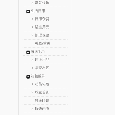
影音娱乐
>
睿嫣
生活日用
日用杂货
>
倍瑞
浴室用品
>
ROBAM
护理保健
>
香薰/熏香
>
富昌（定
家纺毛巾
江中食
床上用品
>
居家布艺
>
晒瑞
箱包服饰
功能箱包
漫沃星
>
珠宝首饰
>
山萃
钟表眼镜
>
服饰内衣
>
BTSM