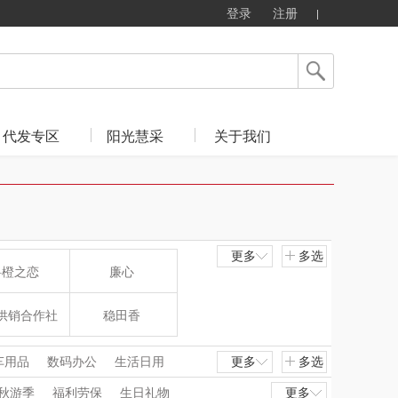
登录
注册
代发专区
阳光慧采
关于我们
更多
多选
斛橙之恋
廉心
供销合作社
稳田香
小牛笨笨
象熊霍尔
车用品
数码办公
生活日用
更多
多选
秋游季
福利劳保
生日礼物
更多