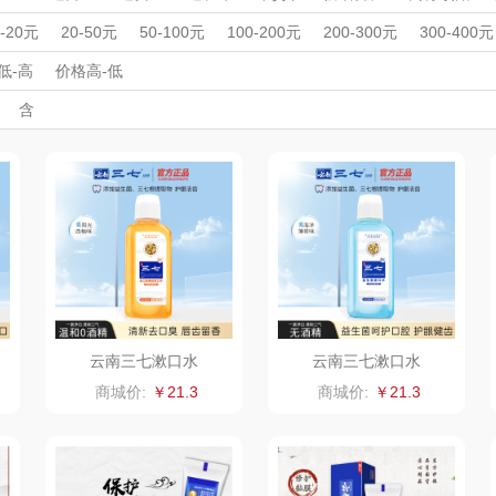
稞
祁宝
地球第三极
客家往事
周年庆礼品
春游踏青
开学季礼品
毕业季礼品
开门红专区
伴
0-20元
20-50元
50-100元
100-200元
200-300元
300-400元
品
外事出国
入职礼
憨森
高颜值礼品
穗海
IP联名款
企业团建
火甸甸
展会礼品
低-高
价格高-低
开业乔迁
乡村振兴
定制案例
珠宝礼品
酒店旅游
高校礼品
含
品
生长地
果夫派
呐喊熊
建材礼品
政企单位
房地产礼品
汽车礼品
进店礼
情人节
亲节
儿童节
中秋节
建军节
护士节
重阳节
香
高原颂
神农唛
黔玉超
茫耶谷
粤清香
昊禹
丰源
宏裕
金帆
水之密语
亮
威露士
飘柔
海飞丝
云南三七漱口水
云南三七漱口水
N
泰普尔
双立人
几光
商城价:
￥21.3
商城价:
￥21.3
尔
晨光文具
宫韵天香
维达
A
来伊份
雨润
广州酒家