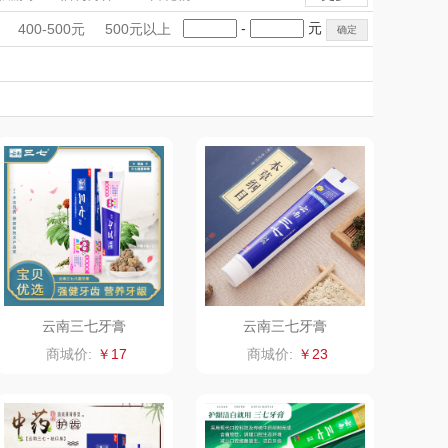
萌薯缘
高伏嶂
手礼盒
会议礼品
国潮文创
-
元
400-500元
500元以上
粤品荟
科技感礼品
中国风
晶地
创意礼品
女神节
奶企礼品
银行礼品
黔益堂
千优谷
七夕节
建党节
圣诞节
教师节
贵牌
三山谷
礼想
野兽派
滴露
花王
资生堂
伊莱克斯
云南三七牙膏
云南三七牙膏
格沵
KENZO
商城价:
￥17
商城价:
￥23
一辈子
神田KANDA
金龙鱼
洞尾红