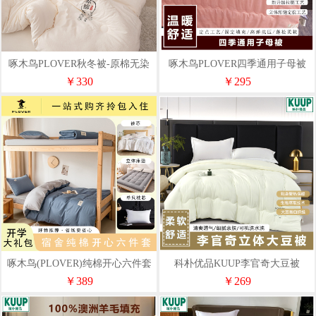
啄木鸟PLOVER秋冬被-原棉无染
啄木鸟PLOVER四季通用子母被
大豆被200*230cm
200*230cm/7斤
￥330
￥295
啄木鸟(PLOVER)纯棉开心六件套
科朴优品KUUP李官奇大豆被
一站式购齐，领包入住
200*230cm/2.9kg
￥389
￥269