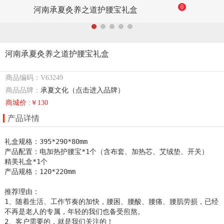
0
河南承夏灸养之道护腰宝礼盒
河南承夏灸养之道护腰宝礼盒
商品编码：V63249
商品品牌：
承夏文化（点击进入品牌）
商城价 :￥130
产品详情
礼盒规格：395*290*80mm

产品配置：电加热护腰宝*1个（含布套、加热芯、艾绒垫、开关）    
精美礼盒*1个

产品规格：120*220mm

推荐理由：

1、随着生活、工作节奏的加快，腰困、腰酸、腰痛、腰肌劳损，已经
不再是老人的专属，年轻的我们也备受煎熬。

2、客户需要的，就是我们关注的！
