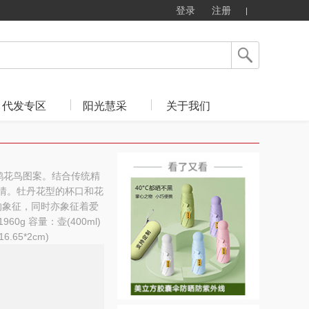
登录
注册
代发专区
阳光慧采
关于我们
杜鹃花鸟图案。结合传统精
风情。牡丹花型的杯口和花
的象征，同时亦象征着爱
g 容量：壶(400ml)
16.65*2cm)