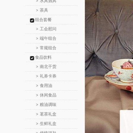
水具酒具
>
茶具
>
组合套餐
工会慰问
>
端午组合
>
常规组合
>
食品饮料
南北干货
>
礼券卡券
>
食用油
>
休闲食品
>
粮油调味
>
茗茶礼盒
>
生鲜礼盒
>