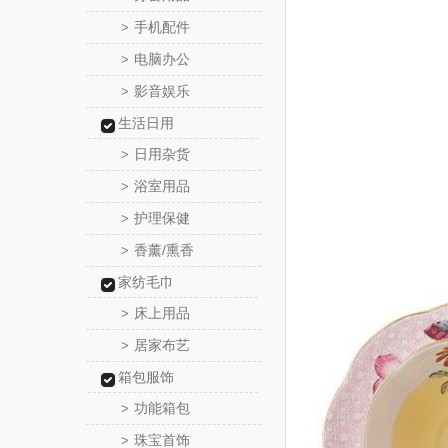
手机配件
>
电脑办公
>
影音娱乐
>
生活日用
日用杂货
>
浴室用品
>
护理保健
>
香薰/熏香
>
家纺毛巾
床上用品
>
居家布艺
>
箱包服饰
功能箱包
>
珠宝首饰
>