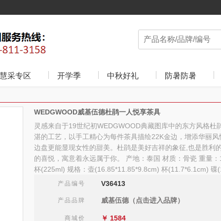
慧采专区
开学季
中秋好礼
防暑防暑
WEDGWOOD威基伍德杜鹃一人悦享茶具
灵感来自于19世纪初WEDGWOOD典藏图库中的东方风格
湛的工艺，以手工精心为每件茶具描绘22K金边，增添华丽
边盘更能显现女性的甜美。杜鹃是美好吉祥的象征,也是胜利
的喜悦，寓意着永远属于你。 产地：泰国 材质：骨瓷 重量：1960
杯(225ml) 规格：壶(16.85*11.85*9.8cm) 杯(11.7*6.1cm) 碟(
V36413
产品编号
威基伍德（点击进入品牌）
产品品牌
￥
1584
商城价