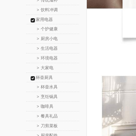
传统滋补
>
饮料冲调
>
家用电器
个护健康
>
厨房小电
>
生活电器
>
环境电器
>
大家电
>
杯壶厨具
杯壶水具
>
烹饪锅具
>
咖啡具
>
餐具礼品
>
刀剪菜板
>
厨房配件
>