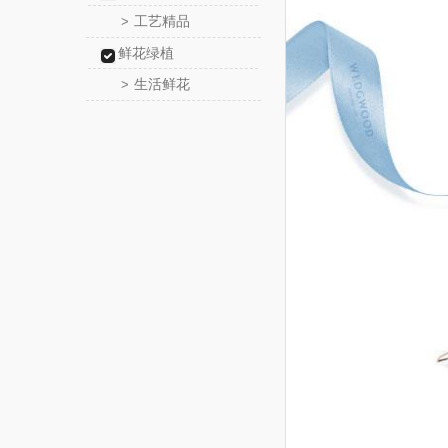
工艺精品
>
鲜花绿植
生活鲜花
>