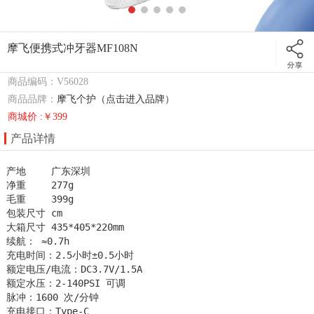
摩飞便携式冲牙器MF108N
商品编码：V56028
商品品牌：
摩飞个护（点击进入品牌）
商城价 :￥399
产品详情
产地	广东深圳

净重	277g

毛重	399g

包装尺寸	cm

大箱尺寸	435*405*220mm

续航： ≈0.7h

充电时间：2.5小时±0.5小时

额定电压/电流：DC3.7V/1.5A

额定水压：2-140PSI 可调

脉冲：1600 次/分钟

充电接口：Type-C
