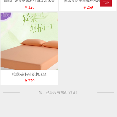
喜临门奶芙纳米材料防泼水床笠
無印良品羊羔绒夹棉超柔床笠
（150*200）
WYLP-XL6057
￥128
￥269
唯我-奈特针织棉床笠
￥279
亲，已经没有东西了哦！