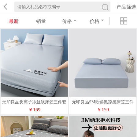
产品筛选
最新
销量
价格
价格
无印良品负离子冰丝软床笠三件套
无印良品SM款锦氨凉感床笠三件
MJ-Q2026-0381
套MJ-Q2026-0383
￥169
￥159