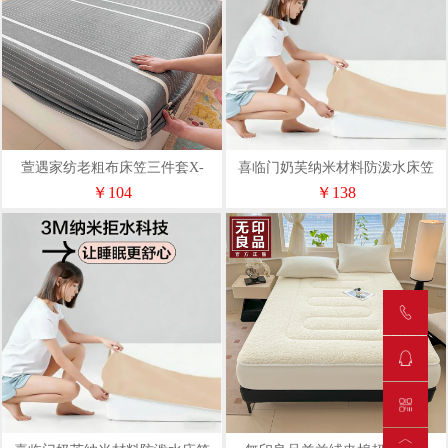
萱遇家纺老粗布床笠三件套X-
喜临门奶芙纳米材料防泼水床笠
L2928
（180*200）
￥104
￥138