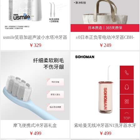
usmile笑容加超声波小水塔冲牙器
±0日本正负零电动冲牙器CBH-
CY0
J020
￥329
￥249
摩飞便携式冲牙器礼盒
索哈曼无线冲牙器N1洗牙器水牙
MR8300（新升级赠MR电动牙刷）
线口腔牙斑清理贝壳粉贝壳白
￥499
￥499