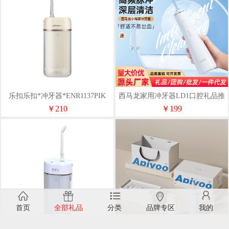
乐扣乐扣*冲牙器*ENR1137PIK
西马龙家用冲牙器LD1口腔礼品推
荐
￥210
￥199
首页
全部礼品
分类
品牌专区
我的