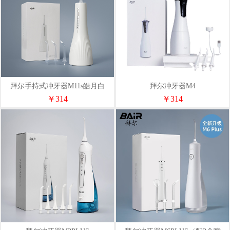
拜尔手持式冲牙器M11s皓月白
拜尔冲牙器M4
￥314
￥314