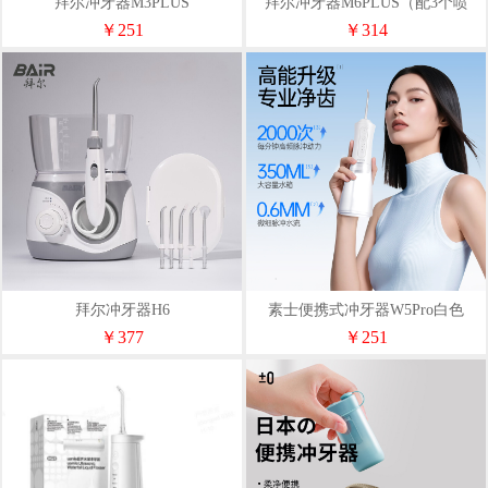
拜尔冲牙器M3PLUS
拜尔冲牙器M6PLUS（配3个喷
嘴）
￥251
￥314
拜尔冲牙器H6
素士便携式冲牙器W5Pro白色
￥377
￥251