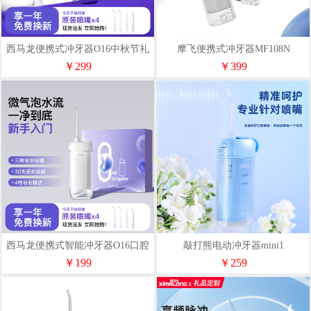
西马龙便携式冲牙器O16中秋节礼
摩飞便携式冲牙器MF108N
品
￥299
￥399
西马龙便携式智能冲牙器O16口腔
敲打熊电动冲牙器mini1
渠道推荐
￥199
￥259