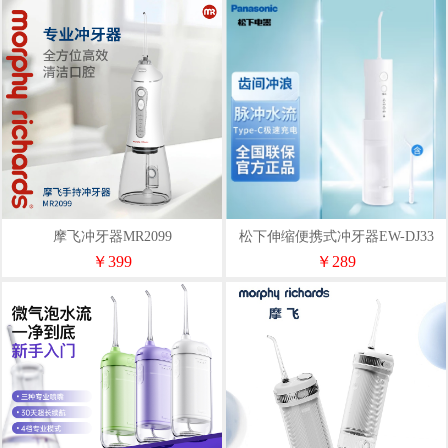
摩飞冲牙器MR2099
松下伸缩便携式冲牙器EW-DJ33
￥399
￥289