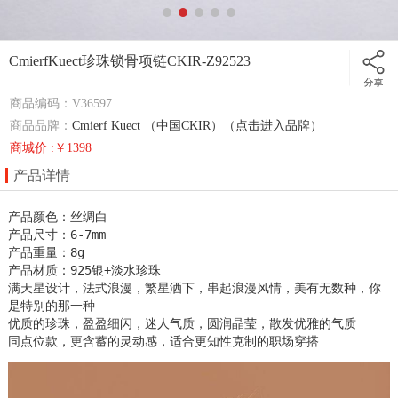
CmierfKuect珍珠锁骨项链CKIR-Z92523
商品编码：V36597
商品品牌：
Cmierf Kuect （中国CKIR）（点击进入品牌）
商城价 :￥1398
产品详情
产品颜色：丝绸白

产品尺寸：6-7mm

产品重量：8g

产品材质：925银+淡水珍珠

满天星设计，法式浪漫，繁星洒下，串起浪漫风情，美有无数种，你
是特别的那一种

优质的珍珠，盈盈细闪，迷人气质，圆润晶莹，散发优雅的气质

同点位款，更含蓄的灵动感，适合更知性克制的职场穿搭