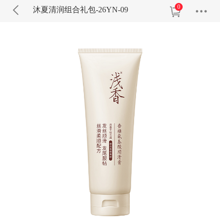
0
沐夏清润组合礼包-26YN-09