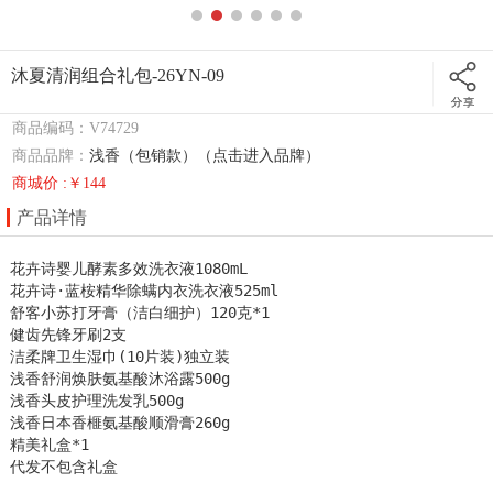
沐夏清润组合礼包-26YN-09
商品编码：V74729
商品品牌：
浅香（包销款）（点击进入品牌）
商城价 :￥144
产品详情
花卉诗婴儿酵素多效洗衣液1080mL

花卉诗·蓝桉精华除螨内衣洗衣液525ml

舒客小苏打牙膏（洁白细护）120克*1 

健齿先锋牙刷2支

洁柔牌卫生湿巾(10片装)独立装

浅香舒润焕肤氨基酸沐浴露500g

浅香头皮护理洗发乳500g

浅香日本香榧氨基酸顺滑膏260g

精美礼盒*1

代发不包含礼盒