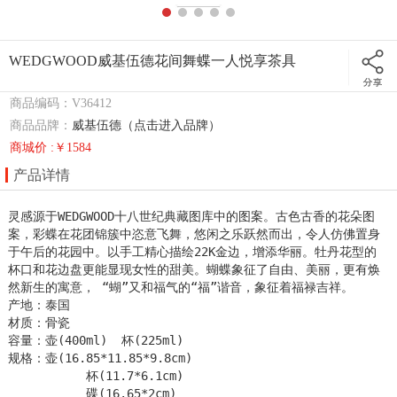
WEDGWOOD威基伍德花间舞蝶一人悦享茶具
商品编码：V36412
商品品牌：
威基伍德（点击进入品牌）
商城价 :￥1584
产品详情
灵感源于WEDGWOOD十八世纪典藏图库中的图案。古色古香的花朵图
案，彩蝶在花团锦簇中恣意飞舞，悠闲之乐跃然而出，令人仿佛置身
于午后的花园中。以手工精心描绘22K金边，增添华丽。牡丹花型的
杯口和花边盘更能显现女性的甜美。蝴蝶象征了自由、美丽，更有焕
然新生的寓意， “蝴”又和福气的“福”谐音，象征着福禄吉祥。

产地：泰国

材质：骨瓷  

容量：壶(400ml)  杯(225ml)

规格：壶(16.85*11.85*9.8cm)

           杯(11.7*6.1cm)

           碟(16.65*2cm)