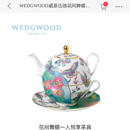
0
WEDGWOOD威基伍德花间舞蝶一人悦享茶具