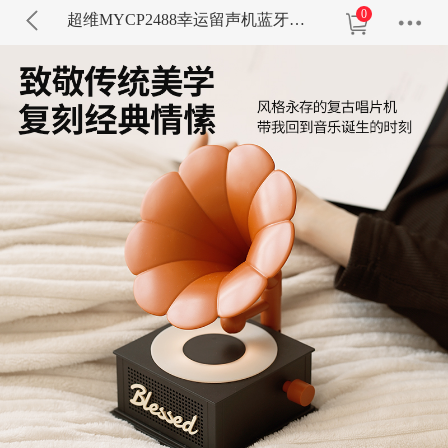
0
超维MYCP2488幸运留声机蓝牙音箱