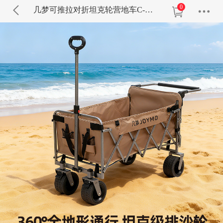
0
几梦可推拉对折坦克轮营地车C-0802