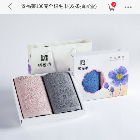
0
景福莱130克全棉毛巾(双条抽屉盒)