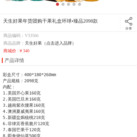
天生好果年货团购干果礼盒环球•臻品2098款
商品编码：V33566
商品品牌：
天生好果（点击进入品牌）
商城价 :￥340
产品详情
彩盒尺寸：400*180*260mm

产品规格：2098克

内配：

1.美国开心果160克

2.美国巴旦木160克

3.越南紫衣腰果160克

4.澳洲夏威夷果160克

5.新疆盐焗核桃218克

6.菲律宾香蕉脆片120克

7.泰国芒果干120克

8.即食烧仙草500克
