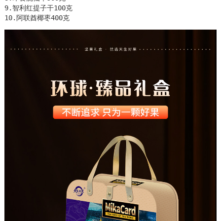
9.智利红提子干100克

10.阿联酋椰枣400克