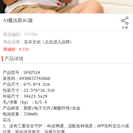
AI魔法星4G版
商品编码：V75783
商品品牌：
实丰文化（点击进入品牌）
商城价 :￥234
产品详情
产品型号：SF82514

条形码：6930672742660

产品尺寸：6*5.8*4.3cm

包装尺寸：22.5*6*16.5cm

外箱尺寸：34x23.5x29

毛/净重（kg）：6/5.4

产品材质：塑胶/电子元件/聚酯纤维/合金

电池容量：720mAh

买点：

1、设有三重安全守护：4G全网通，适配各种场景；APP实时定位小孩
位置；双向语音留言，沟通五距离。
