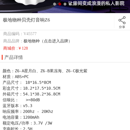
极地物种贝壳灯音响Z6
商品编码：V45577
商品品牌：
极地物种（点击进入品牌）
商城价 :￥128
产品详情
颜色：Z6-A星月白、Z6-B果冻海、Z6-C极光紫

材质：ABS+PC

产品尺寸： 18*16.5*8CM

彩盒尺寸：18.2*17.5*10.5CM

外箱尺寸：54.1*38.2*36.8CM

信噪比：   >=80dB    

蓝牙版本：v5.3

响应频率：200hz - 20Khz

电池容量：1200mAh

额定电压/功率：3.7V /3W 

充电时长：2.5H         
