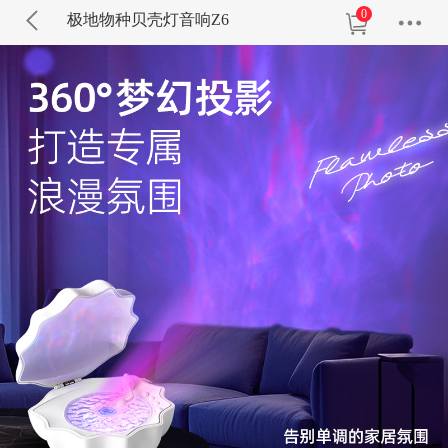
0
极地物种贝壳灯音响Z6