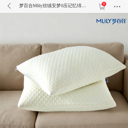
0
梦百合Mlily丝绒安梦0压记忆绵枕-单只慢回弹记忆棉枕